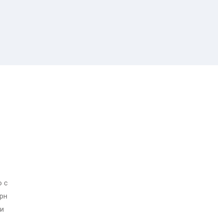
равления —
Полезные
о изучают
советы для
гистры на
начинающих
ограмме
медсестер
BA?
о с
рн
ди