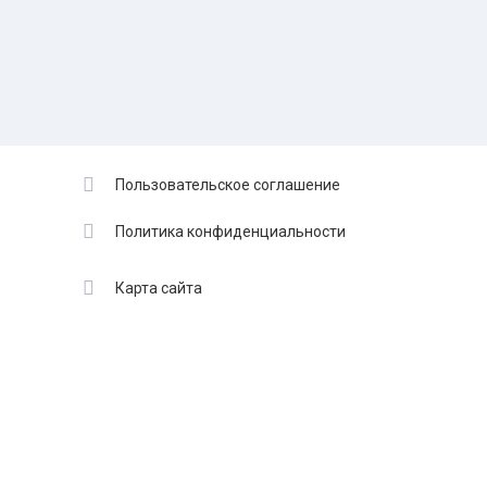
операторов
и инвестиции
БПЛА — Что
— новые
нужно знать
горизонты для
для успешной
инвесторов
карьеры?
Пользовательское соглашение
Политика конфиденциальности
Карта сайта