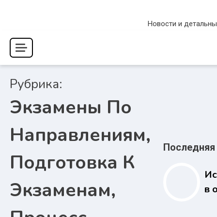
Перейти
к
Новости и детальны
содержимому
Рубрика:
Экзамены По
Направлениям,
Последняя
Подготовка К
Ис
Экзаменам,
в 
би